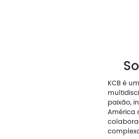
So
KCB é um
multidis
paixão, i
América d
colabora
complexo