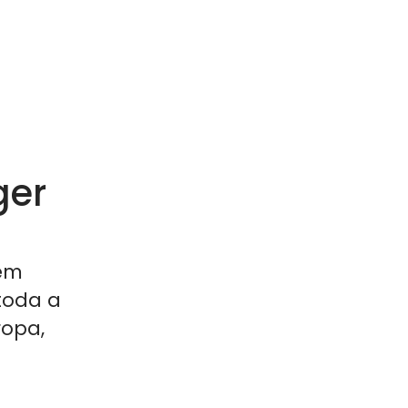
ger
 em
toda a
ropa,