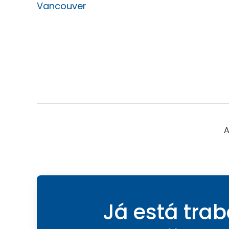
Vancouver
A
Já está tra